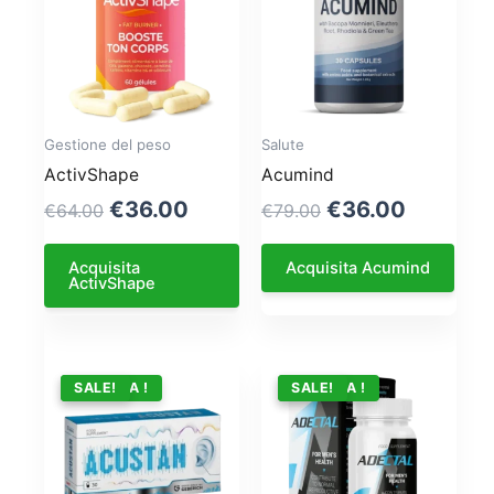
Gestione del peso
Salute
ActivShape
Acumind
Original
Current
Original
Current
€
36.00
€
36.00
€
64.00
€
79.00
price
price
price
price
was:
is:
was:
is:
Acquisita
Acquisita Acumind
ActivShape
€64.00.
€36.00.
€79.00.
€36.00.
OFFERTA !
SALE!
OFFERTA !
SALE!