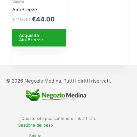
Salute
AiraBreeze
Original
Current
€
44.00
€
119.00
price
price
was:
is:
Acquisita
AiraBreeze
€119.00.
€44.00.
© 2026 Negozio Medina. Tutti i diritti riservati.
Questo sito può contenere link affiliati.
Gestione del peso
Salute