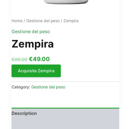
Home
/
Gestione del peso
/ Zempira
Gestione del peso
Zempira
Original
Current
€
49.00
€
99.00
price
price
Acquisita Zempira
was:
is:
€99.00.
€49.00.
Category:
Gestione del peso
Description
Reviews (0)