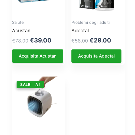
Salute
Problemi degli adulti
Acustan
Adectal
Original
Current
Original
Current
€
39.00
€
29.00
€
78.00
€
58.00
price
price
price
price
was:
is:
was:
is:
Acquisita Acustan
Acquisita Adectal
€78.00.
€39.00.
€58.00.
€29.00.
OFFERTA !
SALE!