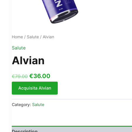
Home
/
Salute
/ Alvian
Salute
Alvian
Original
Current
€
36.00
€
79.00
price
price
Acquisita Alvian
was:
is:
€79.00.
€36.00.
Category:
Salute
Description