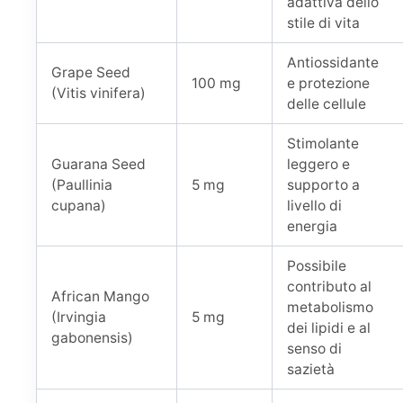
adattiva dello
stile di vita
Antiossidante
Grape Seed
100 mg
e protezione
(Vitis vinifera)
delle cellule
Stimolante
Guarana Seed
leggero e
(Paullinia
5 mg
supporto a
cupana)
livello di
energia
Possibile
contributo al
African Mango
metabolismo
(Irvingia
5 mg
dei lipidi e al
gabonensis)
senso di
sazietà