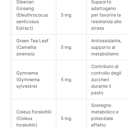
Siberian
Supporto
Ginseng
adattogeno
(Eleuthrococus
5 mg
per favorire la
senticosus
resistenza allo
Extract)
stress
Green Tea Leaf
Antiossidante,
(Camellia
5 mg
supporto al
sinensis)
metabolismo
Contributo al
Gymnema
controllo degli
(Gymnema
5 mg
zuccheri
sylvestre)
durante il
pasto
Sostegno
Coleus Forskohlii
metabolico e
(Coleus
5 mg
potenziale
forskohlii)
effetto