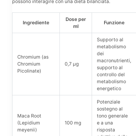
possono interagire con una dieta bilanciata.
Dose per
Ingrediente
Funzione
ml
Supporto al
metabolismo
dei
Chromium (as
macronutrienti,
Chromium
0,7 µg
supporto al
Picolinate)
controllo del
metabolismo
energetico
Potenziale
sostegno al
Maca Root
tono generale
(Lepidium
100 mg
e a una
meyenii)
risposta