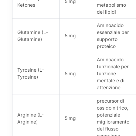
5 mg
Ketones
metabolismo
dei lipidi
Aminoacido
Glutamine (L-
essenziale per
5 mg
Glutamine)
supporto
proteico
Aminoacido
funzionale per
Tyrosine (L-
5 mg
funzione
Tyrosine)
mentale e di
attenzione
precursor di
ossido nitrico,
Arginine (L-
potenziale
5 mg
Arginine)
miglioramento
del flusso
sanguigno