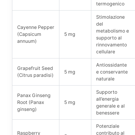
termogenico
Stimolazione
del
Cayenne Pepper
metabolismo e
(Capsicum
5 mg
supporto al
annuum)
rinnovamento
cellulare
Antiossidante
Grapefruit Seed
5 mg
e conservante
(Citrus paradisi)
naturale
Supporto
Panax Ginseng
all’energia
Root (Panax
5 mg
generale e al
ginseng)
benessere
Potenziale
Raspberry
contributo al